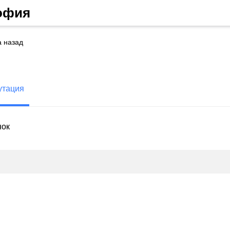
софия
а назад
утация
нок