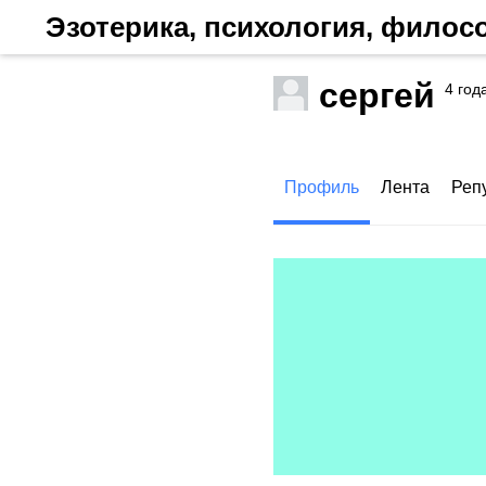
Эзотерика, психология, фило
сергей
4 год
Профиль
Лента
Реп