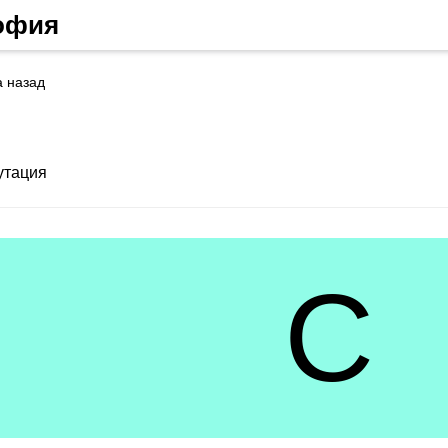
софия
а назад
утация