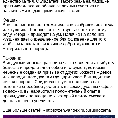
единство бытия. Обладатели такого знака на ладошке
практически всегда обладают личным счастьем и
различными выдающимися качествами.
Кувшин
Внешне напоминает схематическое изображение сосуда
или кувшина. Вполне соответствует ассоциативному
ряду, который приходит на ум. Наличие на ладошке
кувшина дает определенное благословение для того
чтобы накапливать различное добро: духовного и
материального порядка.
Раковина
В индуизме морская раковина часто является атрибутом
божеств и представляет собой инструмент, которым
небесные создания призывают других божеств – девов
или наводят порядок там где царит хаос. Выглядит как
четкая спираль. Свидетельствует о наличии в вас
потенции способной достигать высоких духовных сфер,
возможно, вы наработали положительный опыт в
предыдущих воплощениях, который в этом сможете
довольно легко увеличить.
Еще больше статей » https://zen.yandex.ru/purushottama