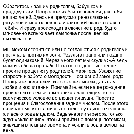
Обратитесь к вашим родителям, бабушкам и
прадедушкам. Попросите их благословения для себя,
ваших детей. Здесь не предусмотрено сложных
ритуалов и многословных молитв. «Я благословляю
тебя!». И сразу происходит включение в род, будто
мгновенно вспыхивает лампочка после щелчка
выключателя.
Мы можем ссориться или не соглашаться с родителями,
поступать против их воли. Результат рано или поздно
будет одинаковый. Через много лет мы скулим: «А ведь
мамочка была права!». Пока не поздно – искренне
просите прощения у родителей, миритесь. Уважение
старости и забота о молодости – основной закон рода.
Прощайте родителей, которые не смогли дать вам
любви и воспитания. Понимайте, если ваше рождение
произошло в семье алкоголиков или нищих, то это
кармическое условие воплощения души. Просите
прощения и благословения задним числом. После этого
начинает меняться жизнь не только у единого человека,
а и всего рода в целом. Ведь энергии эгрегора только
ждут «включения», чтобы прийти на помощь потомкам,
живущим в темные времена и усилить род в целом на
века.