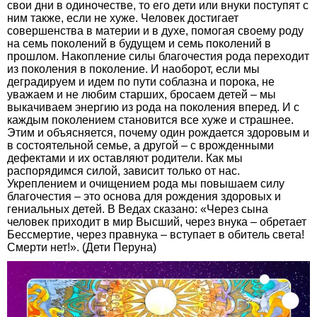
свои дни в одиночестве, то его дети или внуки поступят с
ним также, если не хуже. Человек достигает
совершенства в материи и в духе, помогая своему роду
на семь поколений в будущем и семь поколений в
прошлом. Накопление силы благочестия рода переходит
из поколения в поколение. И наоборот, если мы
деградируем и идем по пути соблазна и порока, не
уважаем и не любим старших, бросаем детей – мы
выкачиваем энергию из рода на поколения вперед. И с
каждым поколением становится все хуже и страшнее.
Этим и объясняется, почему один рождается здоровым и
в состоятельной семье, а другой – с врожденными
дефектами и их оставляют родители. Как мы
распорядимся силой, зависит только от нас.
Укреплением и очищением рода мы повышаем силу
благочестия – это основа для рождения здоровых и
гениальных детей. В Ведах сказано: «Через сына
человек приходит в мир Высший, через внука – обретает
Бессмертие, через правнука – вступает в обитель света!
Смерти нет!». (Дети Перуна)