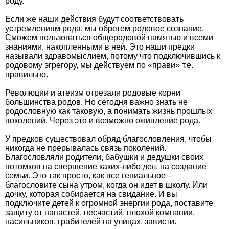
роду.
Если же наши действия будут соответствовать
устремлениям рода, мы обретем родовое сознание.
Сможем пользоваться общеродовой памятью и всеми
знаниями, накопленными в ней. Это наши предки
называли здравомыслием, потому что подключившись к
родовому эгрегору, мы действуем по «прави» т.е.
правильно.
Революции и атеизм отрезали родовые корни
большинства родов. Но сегодня важно знать не
родословную как таковую, а понимать жизнь прошлых
поколений. Через это и возможно оживление рода.
У предков существовал обряд благословления, чтобы
никогда не прерывалась связь поколений.
Благословляли родители, бабушки и дедушки своих
потомков на свершение каких-либо дел, на создание
семьи. Это так просто, как все гениальное –
благословите сына утром, когда он идет в школу. Или
дочку, которая собирается на свидание. И вы
подключите детей к огромной энергии рода, поставите
защиту от напастей, несчастий, плохой компании,
насильников, грабителей на улицах, зависти.